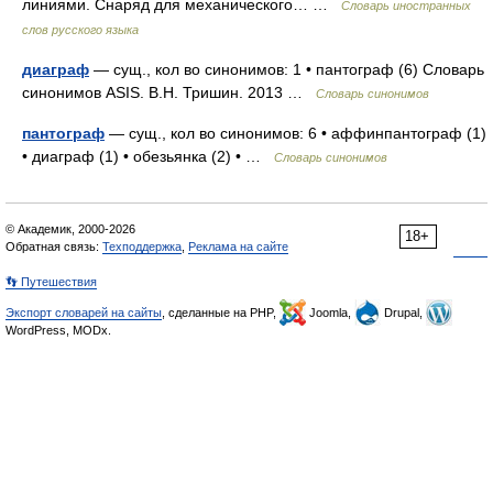
линиями. Снаряд для механического… …
Словарь иностранных
слов русского языка
диаграф
— сущ., кол во синонимов: 1 • пантограф (6) Словарь
синонимов ASIS. В.Н. Тришин. 2013 …
Словарь синонимов
пантограф
— сущ., кол во синонимов: 6 • аффинпантограф (1)
• диаграф (1) • обезьянка (2) • …
Словарь синонимов
© Академик, 2000-2026
18+
Обратная связь:
Техподдержка
,
Реклама на сайте
👣 Путешествия
Экспорт словарей на сайты
, сделанные на PHP,
Joomla,
Drupal,
WordPress, MODx.