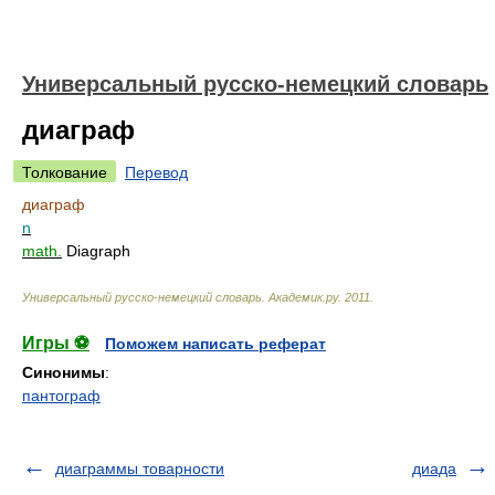
Универсальный русско-немецкий словарь
диаграф
Толкование
Перевод
диаграф
n
math.
Diagraph
Универсальный русско-немецкий словарь
.
Академик.ру
.
2011
.
Игры ⚽
Поможем написать реферат
Синонимы
:
пантограф
диаграммы товарности
диада